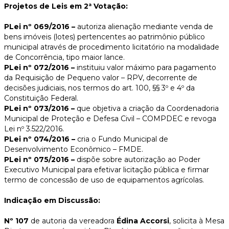
Projetos de Leis em 2ª Votação:
PLei nº 069/2016 –
autoriza alienação mediante venda de
bens imóveis (lotes) pertencentes ao patrimônio público
municipal através de procedimento licitatório na modalidade
de Concorrência, tipo maior lance.
PLei nº 072/2016 –
instituiu valor máximo para pagamento
da Requisição de Pequeno valor – RPV, decorrente de
decisões judiciais, nos termos do art. 100, §§ 3º e 4º da
Constituição Federal.
PLei nº 073/2016 –
que objetiva a criação da Coordenadoria
Municipal de Proteção e Defesa Civil – COMPDEC e revoga
Lei nº 3.522/2016.
PLei nº 074/2016 –
cria o Fundo Municipal de
Desenvolvimento Econômico – FMDE.
PLei nº 075/2016 –
dispõe sobre autorização ao Poder
Executivo Municipal para efetivar licitação pública e firmar
termo de concessão de uso de equipamentos agrícolas.
Indicação em Discussão:
Nº 107
de autoria da vereadora
Édina Accorsi
, solicita à Mesa